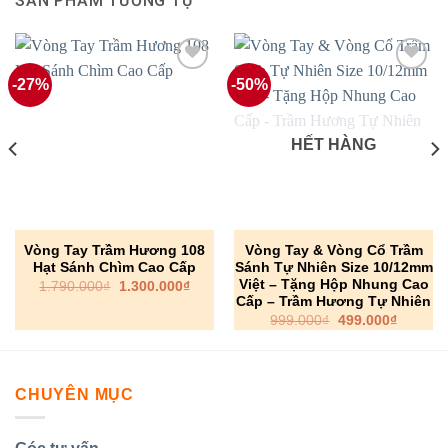
SẢN PHẨM TƯƠNG TỰ
-27%
-50%
HẾT HÀNG
Vòng Tay Trầm Hương 108
Vòng Tay & Vòng Cổ Trầm
Hạt Sánh Chìm Cao Cấp
Sánh Tự Nhiên Size 10/12mm
Việt – Tặng Hộp Nhung Cao
Giá
Giá
1.790.000
₫
1.300.000
₫
gốc
hiện
Cấp – Trầm Hương Tự Nhiên
là:
tại
Giá
Giá
999.000
₫
499.000
₫
1.790.000₫.
là:
gốc
hiện
1.300.000₫.
là:
tại
0₫.
999.000₫.
là:
499.000
CHUYÊN MỤC