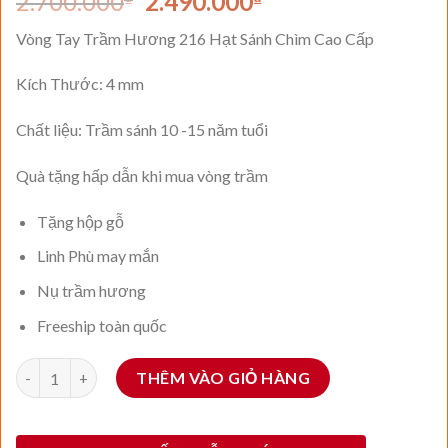
Giá
Giá
2.700.000
2.490.000
gốc
hiện
Vòng Tay Trầm Hương 216 Hạt Sánh Chìm Cao Cấp
là:
tại
2.700.000₫.
là:
Kích Thước: 4 mm
2.490.000₫.
Chất liệu: Trầm sánh 10 -15 năm tuổi
Quà tặng hấp dẫn khi mua vòng trầm
Tặng hộp gỗ
Linh Phù may mắn
Nụ trầm hương
Freeship toàn quốc
Số lượng
THÊM VÀO GIỎ HÀNG