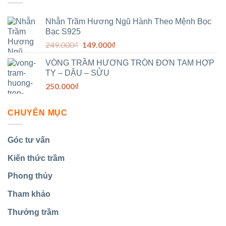
Nhẫn Trầm Hương Ngũ Hành Theo Mệnh Bọc
Bạc S925
Giá
Giá
249.000
₫
149.000
₫
gốc
hiện
VÒNG TRẦM HƯƠNG TRÒN ĐƠN TAM HỢP
là:
tại
TỴ – DẬU – SỬU
249.000₫.
là:
250.000
₫
149.000₫.
CHUYÊN MỤC
Góc tư vấn
Kiến thức trầm
Phong thủy
Tham khảo
Thưởng trầm