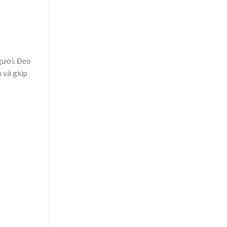
người. Đeo
n và giúp