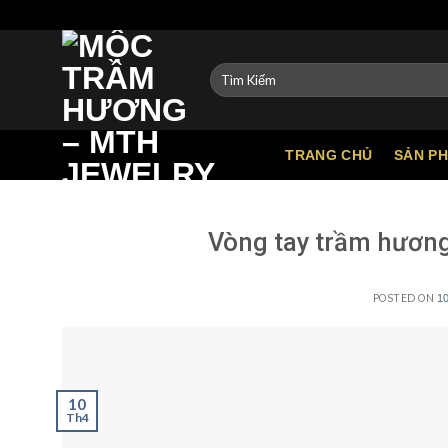
Skip
to
content
Tìm
kiếm:
TRANG CHỦ
SẢN P
Vòng tay trầm hương
POSTED ON
1
10
Th4