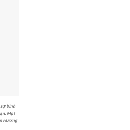
 sự bình
hận. Một
rầm Hương